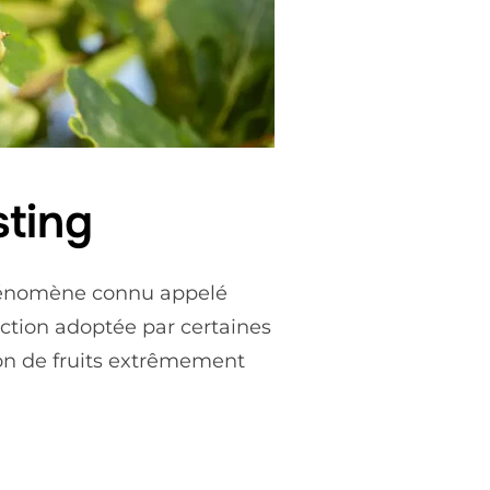
sting
phénomène connu appelé
uction adoptée par certaines
ion de fruits extrêmement